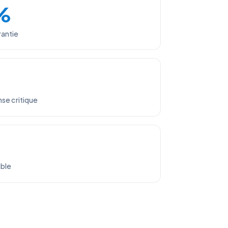
%
rantie
se critique
ible