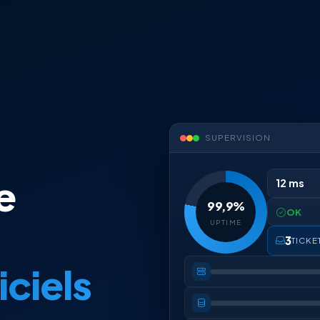
SUPERVISION
e
12 ms
99,9%
OK
UPTIME
3
TICKE
iciels