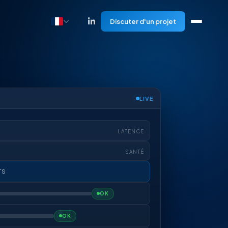
Discuter d'un projet
LIVE
LATENCE
SANTÉ
TS
OK
OK