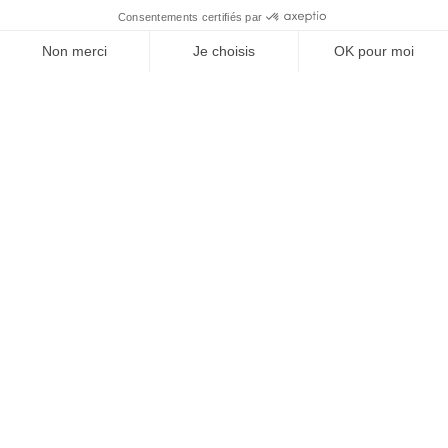
L'expertise IT au service de la santé
NAVIGATION
NOS OFFRES
Accueil
Développement sur
mesure
L'agence
Assistance technique
Actualités