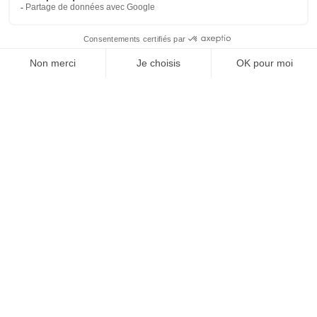
L'expertise IT au service de la santé
NAVIGATION
NOS OFFRES
Accueil
Développement sur
mesure
L'agence